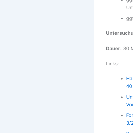
Un
gg
Untersuchu
Dauer:
30 M
Links:
Ha
40
Un
Vo
Fo
3/