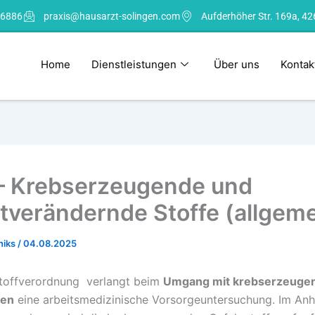
 6886
praxis@hausarzt-solingen.com
Aufderhöher Str. 169a, 42
Home
Dienstleistungen
Über uns
Kontak
– Krebserzeugende und
tverändernde Stoffe (allgeme
niks
/
04.08.2025
stoffverordnung verlangt beim
Umgang mit krebserzeuge
fen
eine arbeitsmedizinische Vorsorgeuntersuchung. Im An