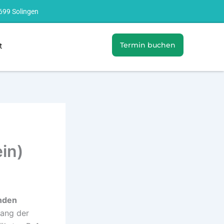
699 Solingen
Termin buchen
t
in)
nden
hang der