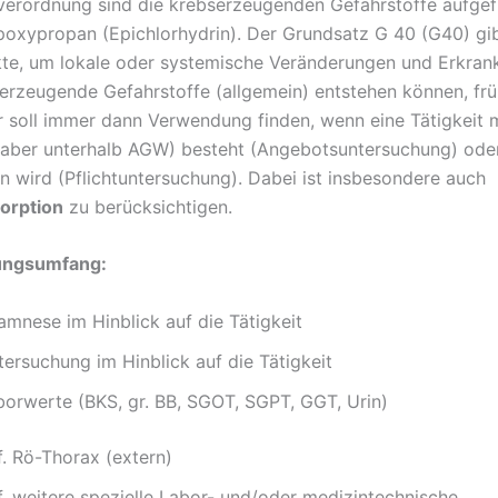
verordnung sind die krebserzeugenden Gefahrstoffe aufgefüh
poxypropan (Epichlorhydrin). Der Grundsatz G 40 (G40) gi
te, um lokale oder systemische Veränderungen und Erkran
erzeugende Gefahrstoffe (allgemein) entstehen können, frü
r soll immer dann Verwendung finden, wenn eine Tätigkeit 
(aber unterhalb AGW) besteht (Angebotsuntersuchung) ode
en wird (Pflichtuntersuchung). Dabei ist insbesondere auch
orption
zu berücksichtigen.
ungsumfang:
amnese im Hinblick auf die Tätigkeit
ersuchung im Hinblick auf die Tätigkeit
borwerte (BKS, gr. BB, SGOT, SGPT, GGT, Urin)
f. Rö-Thorax (extern)
f. weitere spezielle Labor- und/oder medizintechnische