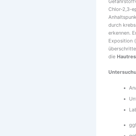
Gefahrstoff
Chlor-2,3-e
Anhaltspunk
durch krebs
erkennen. E
Exposition 
überschritt
die
Hautres
Untersuch
An
Unt
La
gg
gg