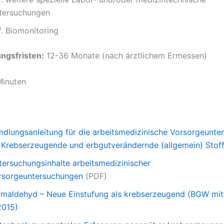
tersuchungen
f. Biomonitoring
ngsfristen:
12-36 Monate (nach ärztlichem Ermessen)
inuten
ndlungsanleitung für die arbeitsmedizinische Vorsorgeunt
 Krebserzeugende und erbgutverändernde (allgemein) Stof
tersuchungsinhalte arbeitsmedizinischer
rsorgeuntersuchungen
(PDF)
rmaldehyd – Neue Einstufung als krebserzeugend (BGW mit
2015)