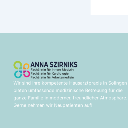
Wir sind Ihre kompetente Hausarztpraxis in Solingen
bieten umfassende medizinische Betreuung für die
ganze Familie in moderner, freundlicher Atmosphäre.
Gerne nehmen wir Neupatienten auf!