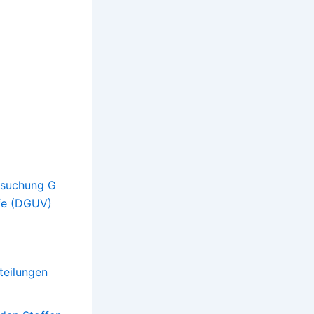
ersuchung G
fe (DGUV)
teilungen