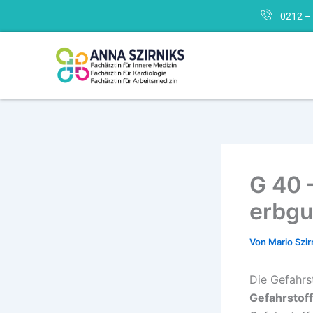
Zum
0212 –
Inhalt
springen
G 40 
erbgu
Von
Mario Szir
Die Gefahr
Gefahrstof