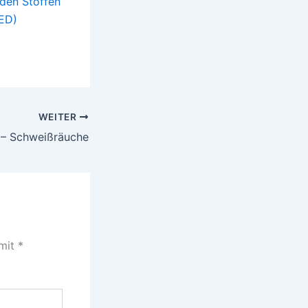
den Stoffen
ZED)
WEITER
 – Schweißräuche
 mit
*