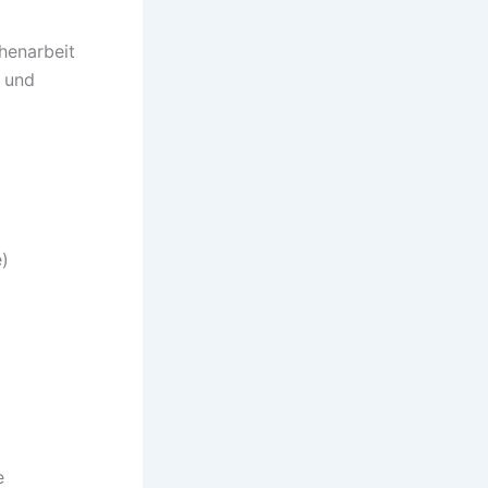
henarbeit
- und
e)
e