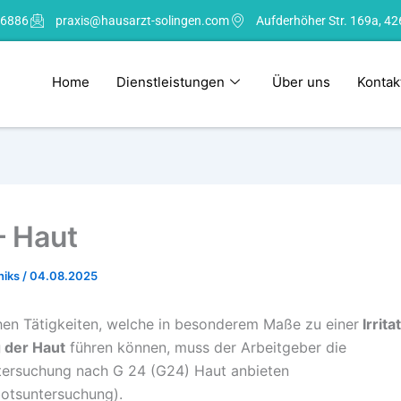
 6886
praxis@hausarzt-solingen.com
Aufderhöher Str. 169a, 42
Home
Dienstleistungen
Über uns
Kontak
– Haut
niks
/
04.08.2025
chen Tätigkeiten, welche in besonderem Maße zu einer
Irrita
 der Haut
führen können, muss der Arbeitgeber die
tersuchung nach G 24 (G24) Haut anbieten
otsuntersuchung).