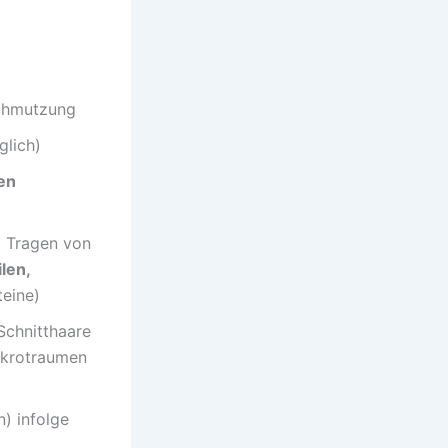
schmutzung
glich)
en
m Tragen von
len,
teine)
 Schnitthaare
Mikrotraumen
n) infolge