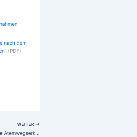
aßnahmen
rge nach dem
en”
(PDF)
WEITER
G 23 – Obstruktive Atemwegserkrankungen