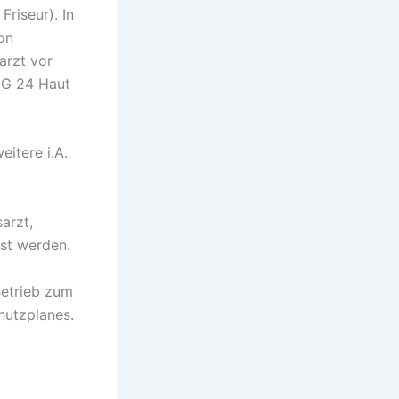
Friseur). In
on
arzt vor
 G 24 Haut
itere i.A.
arzt,
st werden.
Betrieb zum
hutzplanes.