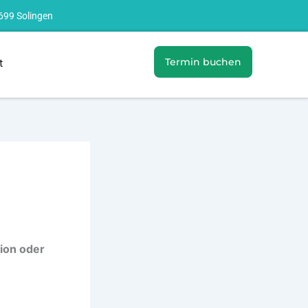
699 Solingen
Termin buchen
t
tion oder