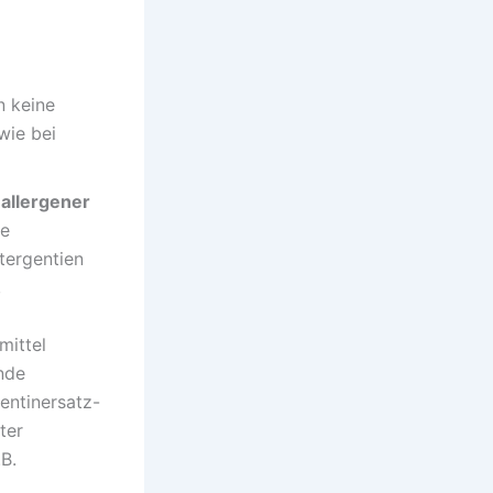
n keine
wie bei
 allergener
he
etergentien
,
mittel
nde
entinersatz-
ter
B.