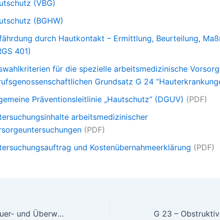
utschutz (VBG)
utschutz (BGHW)
fährdung durch Hautkontakt – Ermittlung, Beurteilung, M
RGS 401)
swahlkriterien für die spezielle arbeitsmedizinische Vorso
rufsgenossenschaftlichen Grundsatz G 24 “Hauterkrankung
lgemeine Präventionsleitlinie „Hautschutz“ (DGUV)
(PDF)
tersuchungsinhalte arbeitsmedizinischer
rsorgeuntersuchungen
(PDF)
tersuchungsauftrag und Kostenübernahmeerklärung
(PDF)
G 25 – Fahr-, Steuer- und Überwachungstätigkeiten