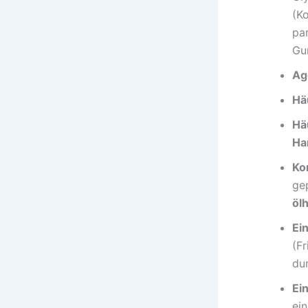
(K
pa
Gu
Ag
Hä
Hä
Ha
Ko
ge
öl
Ei
(Fr
du
Ei
ei