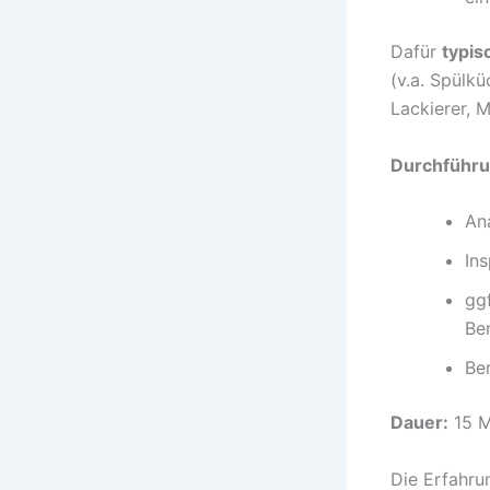
Dafür
typis
(v.a. Spülkü
Lackierer, M
Durchführu
An
In
ggf
Be
Be
Dauer:
15 M
Die Erfahru