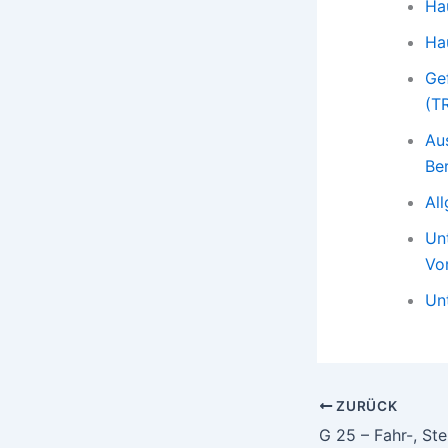
Ha
Ha
Ge
(T
Au
Be
Al
Un
Vo
Un
ZURÜCK