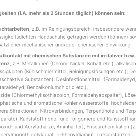
gkeiten (i.A. mehr als 2 Stunden täglich) können sein:
uchtarbeiten
, z.B. im Reinigungsbereich, insbesondere wen
üssigkeitsdichten Handschuhe getragen werden (können) so
sätzlicher mechanischer und/oder chemischer Einwirkung
utkontakt mit chemischen Substanzen mit irritativer bzw.
tenz
, z.B. Metallionen (Chrom, Nickel, Kobalt etc.), alkalisc
ssigkeiten (Kühlschmiermittel, Reinigungslösungen etc.), D
aschaktive Substanzen), Desinfektionsmittel (Formaldehyd
taraldehyd, Benzalkoniumchlorid etc.),
ozide (Chlormethylisothiazolon, Formaldehyabspalter), Löse
liphatische und aromatische Kohlenwasserstoffe, hochsiede
neralölfraktionen, Nitroverbindungen, Terpentinöle und Terp
äparate), Kunststoffmono- und -oligomere und Kunstsoffhär
oxid- und Acrylatharze, Aminhärter), Friseurchemikalien (z.
ycerylmonothioglykonat, p-Phenyldiamin), Lötsubstanzen