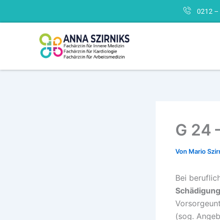
Zum
0212 –
Inhalt
springen
G 24 
Von
Mario Szir
Bei berufli
Schädigung
Vorsorgeun
(sog. Angeb