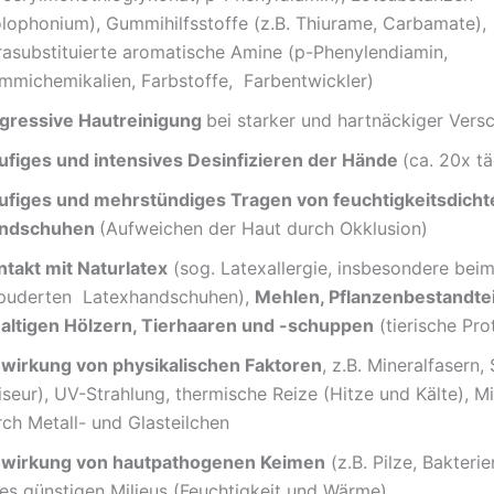
olophonium), Gummihilfsstoffe (z.B. Thiurame, Carbamate),
rasubstituierte aromatische Amine (p-Phenylendiamin,
mmichemikalien, Farbstoffe, Farbentwickler)
gressive Hautreinigung
bei starker und hartnäckiger Ver
ufiges und intensives Desinfizieren der Hände
(ca. 20x tä
ufiges und mehrstündiges Tragen von feuchtigkeitsdicht
ndschuhen
(Aufweichen der Haut durch Okklusion)
ntakt mit Naturlatex
(sog. Latexallergie, insbesondere bei
puderten Latexhandschuhen),
Mehlen, Pflanzenbestandtei
haltigen Hölzern, Tierhaaren und -schuppen
(tierische Pro
nwirkung von physikalischen Faktoren
, z.B. Mineralfasern,
iseur), UV-Strahlung, thermische Reize (Hitze und Kälte), 
rch Metall- und Glasteilchen
nwirkung von hautpathogenen Keimen
(z.B. Pilze, Bakterie
nes günstigen Milieus (Feuchtigkeit und Wärme)