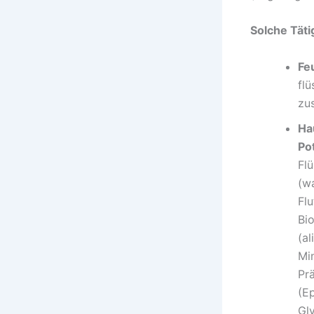
Solche Täti
Fe
fl
zu
Ha
Po
Flü
(w
Flu
Bi
(a
Mi
Pr
(Ep
Gl